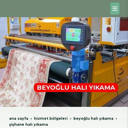
BEYOĞLU HALI YIKAMA
ana sayfa
hi̇zmet bölgeleri̇
beyoğlu hali yikama
şişhane halı yıkama