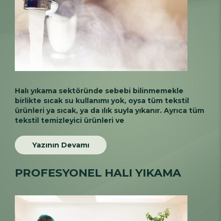
Halı yıkama sektöründe sebebi bilinmemekle
birlikte sıcak su kullanımı yok, oysa tüm tekstil
ürünleri ya sıcak, ya da ılık suyla yıkanır. Ayrıca tüm
tekstil temizleyici ürünleri ve
Yazının Devamı
PROFESYONEL HALI YIKAMA