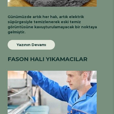
Günümüzde artık her halı, artık elektrik
süpürgesiyle temizlenerek eski temiz
görüntüsüne kavuşturulamayacak bir noktaya
gelmiştir.
Yazının Devamı
FASON HALI YIKAMACILAR