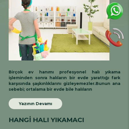
Birçok ev hanımı
profesyonel halı yıkama
işleminden sonra halıların bir evde yarattığı fark
karşısında şaşkınlıklarını gizleyemezler.Bunun ana
sebebi; ortalama bir evde bile halıların
Yazının Devamı
HANGİ HALI YIKAMACI