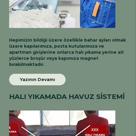
Hepimizin bildiği üzere özellikle bahar ayları olmak
üzere kapılarımıza, posta kutularımıza ve
apartman girişlerine onlarca halı yıkama yerine ait
yüzlerce broşür veya kapımıza magnet
bırakılmaktadır.
Yazının Devamı
HALI YIKAMADA HAVUZ SİSTEMİ