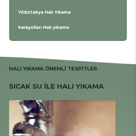
Yıldıztabya Halı Yıkama
Karayolları Halı yıkama
HALI YIKAMA ÖNEMLİ TESPİTLER
SICAK SU İLE HALI YIKAMA