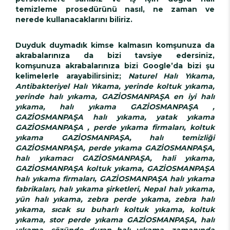
temizleme prosedürünü nasıl, ne zaman ve
nerede kullanacaklarını biliriz.
Duyduk duymadık kimse kalmasın komşunuza da
akrabalarınıza da bizi tavsiye edersiniz,
komşunuza akrabalarınıza bizi Google’da bizi şu
kelimelerle arayabilirsiniz;
Naturel Halı Yıkama,
Antibakteriyel Halı Yıkama, yerinde koltuk yıkama,
yerinde halı yıkama, GAZİOSMANPAŞA en iyi halı
yıkama, halı yıkama GAZİOSMANPAŞA ,
GAZİOSMANPAŞA halı yıkama, yatak yıkama
GAZİOSMANPAŞA , perde yıkama firmaları, koltuk
yıkama GAZİOSMANPAŞA, halı temizliği
GAZİOSMANPAŞA, perde yıkama GAZİOSMANPAŞA,
halı yıkamacı GAZİOSMANPAŞA, hali yıkama,
GAZİOSMANPAŞA koltuk yıkama, GAZİOSMANPAŞA
halı yıkama firmaları, GAZİOSMANPAŞA halı yıkama
fabrikaları, halı yıkama şirketleri, Nepal halı yıkama,
yün halı yıkama, zebra perde yıkama, zebra halı
yıkama, sıcak su buharlı koltuk yıkama, koltuk
yıkama, stor perde yıkama GAZİOSMANPAŞA, halı
yıkama, sözünde duran halı yıkama, zamanında