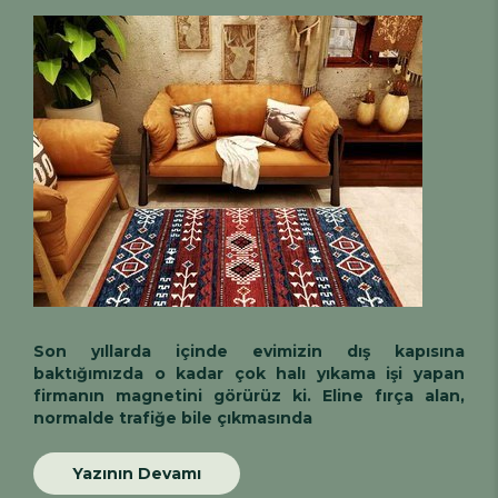
Son yıllarda içinde evimizin dış kapısına
baktığımızda o kadar çok halı yıkama işi yapan
firmanın magnetini görürüz ki. Eline fırça alan,
normalde trafiğe bile çıkmasında
Yazının Devamı