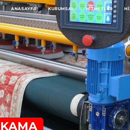
ANASAYFA
KURUMSAL
HİZMETLER
Hİ
YIKAMA