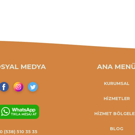
OSYAL MEDYA
ANA MEN
KURUMSAL
HİZMETLER
HİZMET BÖLGELE
BLOG
0 (538) 510 35 35