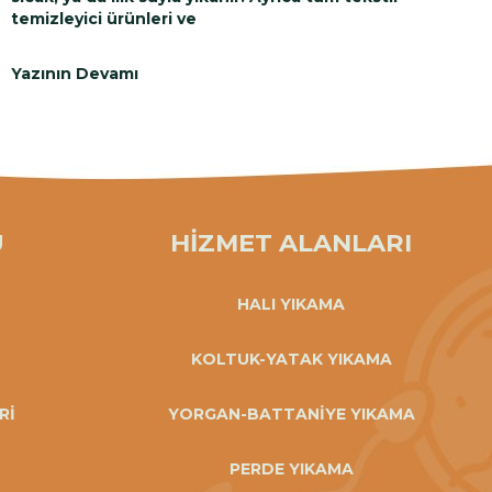
temizleyici ürünleri ve
Yazının Devamı
Ü
HİZMET ALANLARI
HALI YIKAMA
KOLTUK-YATAK YIKAMA
Rİ
YORGAN-BATTANİYE YIKAMA
PERDE YIKAMA