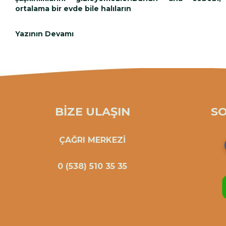
ortalama bir evde bile halıların
Yazının Devamı
BİZE ULAŞIN
S
ÇAĞRI MERKEZİ
0 (538) 510 35 35