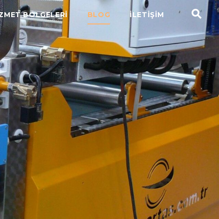
ZMET BÖLGELERİ
BLOG
İLETİŞİM