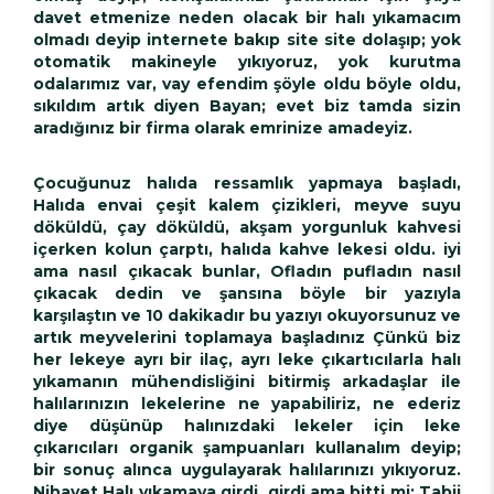
davet etmenize neden olacak bir halı yıkamacım
olmadı deyip internete bakıp site site dolaşıp; yok
otomatik makineyle yıkıyoruz, yok kurutma
odalarımız var, vay efendim şöyle oldu böyle oldu,
sıkıldım artık diyen Bayan; evet biz tamda sizin
aradığınız bir firma olarak emrinize amadeyiz.
Çocuğunuz halıda ressamlık yapmaya başladı,
Halıda envai çeşit kalem çizikleri, meyve suyu
döküldü, çay döküldü, akşam yorgunluk kahvesi
içerken kolun çarptı, halıda kahve lekesi oldu. iyi
ama nasıl çıkacak bunlar, Ofladın pufladın nasıl
çıkacak dedin ve şansına böyle bir yazıyla
karşılaştın ve 10 dakikadır bu yazıyı okuyorsunuz ve
artık meyvelerini toplamaya başladınız Çünkü biz
her lekeye ayrı bir ilaç, ayrı leke çıkartıcılarla halı
yıkamanın mühendisliğini bitirmiş arkadaşlar ile
halılarınızın lekelerine ne yapabiliriz, ne ederiz
diye düşünüp halınızdaki lekeler için leke
çıkarıcıları organik şampuanları kullanalım deyip;
bir sonuç alınca uygulayarak halılarınızı yıkıyoruz.
Nihayet Halı yıkamaya girdi, girdi ama bitti mi; Tabii