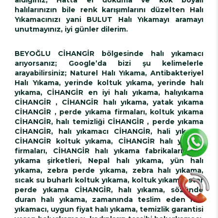
halılarınızın bile renk karışımlarını düzelten Halı
Yıkamacınızı yani BULUT Halı Yıkamayı aramayı
unutmayınız, iyi günler dilerim.
BEYOĞLU CİHANGİR bölgesinde halı yıkamacı
arıyorsanız; Google’da bizi şu kelimelerle
arayabilirsiniz; Naturel Halı Yıkama, Antibakteriyel
Halı Yıkama, yerinde koltuk yıkama, yerinde halı
yıkama, CİHANGİR en iyi halı yıkama, halıyıkama
CİHANGİR , CİHANGİR halı yıkama, yatak yıkama
CİHANGİR , perde yıkama firmaları, koltuk yıkama
CİHANGİR, halı temizliği CİHANGİR , perde yıkama
CİHANGİR, halı yıkamacı CİHANGİR, hali yıkama,
CİHANGİR koltuk yıkama, CİHANGİR halı yıkama
firmaları, CİHANGİR halı yıkama fabrikaları, halı
yıkama şirketleri, Nepal halı yıkama, yün halı
yıkama, zebra perde yıkama, zebra halı yıkama,
sıcak su buharlı koltuk yıkama, koltuk yıkama, stor
perde yıkama CİHANGİR, halı yıkama, sözünde
duran halı yıkama, zamanında teslim eden halı
yıkamacı, uygun fiyat halı yıkama, temizlik garantisi