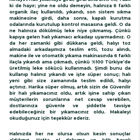
ki de hayır; yine ne oldu demeyin, halınıza 6 farklı
organik ilaç kullanıldı, yıkandı, son sistem sıkma
makinesine girdi, daha sonra, kapalı kurutma
odalarında kurutulup kontrol masasına geldi. O da
ne halınıza dökülmüş leke niye çıkmamış. Çünkü
kapıya gelen halı yıkamacı arkadaşı uyarmadınız. O
da her zamanki gibi dükkana geldi, halıyı toz
almadaki arkadaşımıza teslim etti, tozu alındı,
makine ile ve otomatik yıkama makinasında 6 farklı
ilaçla yıkandı ama çıkmadı, çünkü %100 Türkiye’de
üretilmiş leke sökücü kullanmadı. Şimdi bunu da
kullanıp halınız yıkandı ve işte süper sonuç; halı
yeni gibi size zamanında teslim edildi, halıyı
açtınız. Harika süper olmuş, artık sizin de Güvenilir
bir halı yıkamacınız oldu, artık işine sahip çıkan
müşterilerin sorunlarına net cevap verebilen,
dostlarınıza güvenle ve şiddetle tavsiye
edebileceğiniz bir yıkamacınız oldu. Makaleyi
okuduğunuz için teşekkür ederiz.
Halınızda her ne olursa olsun kesin sonuçlar
aldığınız, Hatta el dokuma ve kök boyalı