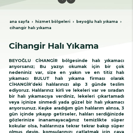
ana sayfa
hi̇zmet bölgeleri̇
beyoğlu hali yikama
cihangir halı yıkama
Cihangir Halı Yıkama
BEYOĞLU CİHANGİR bölgesinde halı yıkamacı
arıyorsanız; Bu yazıyı okumak için bir çok
nedeniniz var, size en yakın ve en titiz halı
yıkamacı BULUT halı yıkama firması olarak
CİHANGİR’deki halılarınızı alıp 3 günde teslim
ediyoruz. Halılarınız kirli ve lekeleri var ve sıradan
bir halı yıkamacıya verdiniz, lekeleri çıkartamadı
veya içinize sinmedi yada güzel bir halı yıkamacı
arıyorsunuz. Keşke aradığım gün halılarım alınsa, 3
gün içinde yıkayıp getirseler, halıları serdiğinizde
gözlerinize inanamayacağınız temizlikte süper
kokular olsa, halılarınıza tekrar tekrar bakıp süper
olmuş deyip, komşularınızı çatlatmak için çaya