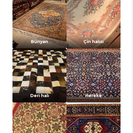
Bünyan
Çin halısı
Deri halı
Hereke