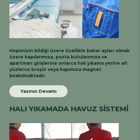
Hepimizin bildiği üzere özellikle bahar ayları olmak
üzere kapılarımıza, posta kutularımıza ve
apartman girişlerine onlarca halı yıkama yerine ait
yüzlerce broşür veya kapımıza magnet
bırakılmaktadır.
Yazının Devamı
HALI YIKAMADA HAVUZ SİSTEMİ