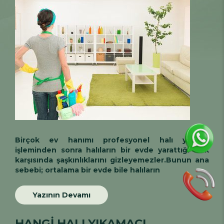
Birçok ev hanımı
profesyonel halı yıkama
işleminden sonra halıların bir evde yarattığı fark
karşısında şaşkınlıklarını gizleyemezler.Bunun ana
sebebi; ortalama bir evde bile halıların
Yazının Devamı
HANGİ HALI YIKAMACI