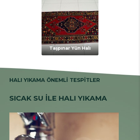
Taşpınar Yün Halı
HALI YIKAMA ÖNEMLİ TESPİTLER
SICAK SU İLE HALI YIKAMA