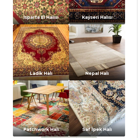
Isparta El Halısı
Kayseri Halısı
Ladik Halı
Nepal Halı
Patchwork Halı
Saf İpek Halı