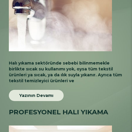
Halı yıkama sektöründe sebebi bilinmemekle
birlikte sıcak su kullanımı yok, oysa tüm tekstil
ürünleri ya sıcak, ya da ılık suyla yıkanır. Ayrıca tüm
tekstil temizleyici ürünleri ve
Yazının Devamı
PROFESYONEL HALI YIKAMA