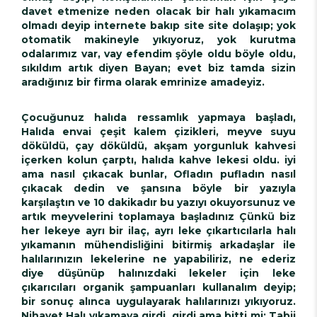
davet etmenize neden olacak bir halı yıkamacım
olmadı deyip internete bakıp site site dolaşıp; yok
otomatik makineyle yıkıyoruz, yok kurutma
odalarımız var, vay efendim şöyle oldu böyle oldu,
sıkıldım artık diyen Bayan; evet biz tamda sizin
aradığınız bir firma olarak emrinize amadeyiz.
Çocuğunuz halıda ressamlık yapmaya başladı,
Halıda envai çeşit kalem çizikleri, meyve suyu
döküldü, çay döküldü, akşam yorgunluk kahvesi
içerken kolun çarptı, halıda kahve lekesi oldu. iyi
ama nasıl çıkacak bunlar, Ofladın pufladın nasıl
çıkacak dedin ve şansına böyle bir yazıyla
karşılaştın ve 10 dakikadır bu yazıyı okuyorsunuz ve
artık meyvelerini toplamaya başladınız Çünkü biz
her lekeye ayrı bir ilaç, ayrı leke çıkartıcılarla halı
yıkamanın mühendisliğini bitirmiş arkadaşlar ile
halılarınızın lekelerine ne yapabiliriz, ne ederiz
diye düşünüp halınızdaki lekeler için leke
çıkarıcıları organik şampuanları kullanalım deyip;
bir sonuç alınca uygulayarak halılarınızı yıkıyoruz.
Nihayet Halı yıkamaya girdi, girdi ama bitti mi; Tabii