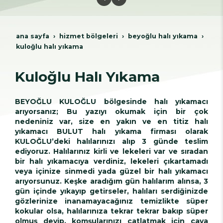
ana sayfa
hi̇zmet bölgeleri̇
beyoğlu hali yikama
kuloğlu halı yıkama
Kuloğlu Halı Yıkama
BEYOĞLU KULOĞLU bölgesinde halı yıkamacı
arıyorsanız; Bu yazıyı okumak için bir çok
nedeniniz var, size en yakın ve en titiz halı
yıkamacı BULUT halı yıkama firması olarak
KULOĞLU’deki halılarınızı alıp 3 günde teslim
ediyoruz. Halılarınız kirli ve lekeleri var ve sıradan
bir halı yıkamacıya verdiniz, lekeleri çıkartamadı
veya içinize sinmedi yada güzel bir halı yıkamacı
arıyorsunuz. Keşke aradığım gün halılarım alınsa, 3
gün içinde yıkayıp getirseler, halıları serdiğinizde
gözlerinize inanamayacağınız temizlikte süper
kokular olsa, halılarınıza tekrar tekrar bakıp süper
olmuş deyip, komşularınızı çatlatmak için çaya