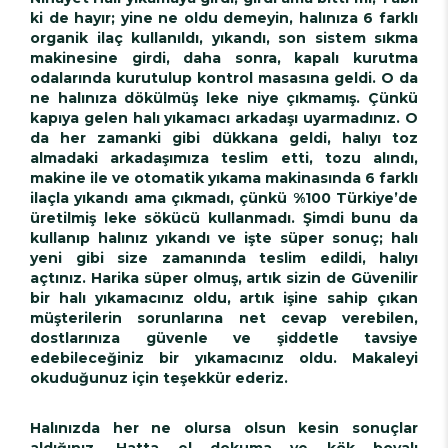
ki de hayır; yine ne oldu demeyin, halınıza 6 farklı
organik ilaç kullanıldı, yıkandı, son sistem sıkma
makinesine girdi, daha sonra, kapalı kurutma
odalarında kurutulup kontrol masasına geldi. O da
ne halınıza dökülmüş leke niye çıkmamış. Çünkü
kapıya gelen halı yıkamacı arkadaşı uyarmadınız. O
da her zamanki gibi dükkana geldi, halıyı toz
almadaki arkadaşımıza teslim etti, tozu alındı,
makine ile ve otomatik yıkama makinasında 6 farklı
ilaçla yıkandı ama çıkmadı, çünkü %100 Türkiye’de
üretilmiş leke sökücü kullanmadı. Şimdi bunu da
kullanıp halınız yıkandı ve işte süper sonuç; halı
yeni gibi size zamanında teslim edildi, halıyı
açtınız. Harika süper olmuş, artık sizin de Güvenilir
bir halı yıkamacınız oldu, artık işine sahip çıkan
müşterilerin sorunlarına net cevap verebilen,
dostlarınıza güvenle ve şiddetle tavsiye
edebileceğiniz bir yıkamacınız oldu. Makaleyi
okuduğunuz için teşekkür ederiz.
Halınızda her ne olursa olsun kesin sonuçlar
aldığınız, Hatta el dokuma ve kök boyalı