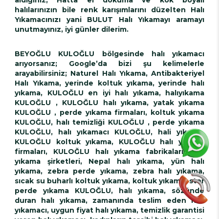
halılarınızın bile renk karışımlarını düzelten Halı
Yıkamacınızı yani BULUT Halı Yıkamayı aramayı
unutmayınız, iyi günler dilerim.
BEYOĞLU KULOĞLU bölgesinde halı yıkamacı
arıyorsanız; Google’da bizi şu kelimelerle
arayabilirsiniz; Naturel Halı Yıkama, Antibakteriyel
Halı Yıkama, yerinde koltuk yıkama, yerinde halı
yıkama, KULOĞLU en iyi halı yıkama, halıyıkama
KULOĞLU , KULOĞLU halı yıkama, yatak yıkama
KULOĞLU , perde yıkama firmaları, koltuk yıkama
KULOĞLU, halı temizliği KULOĞLU , perde yıkama
KULOĞLU, halı yıkamacı KULOĞLU, hali yıkama,
KULOĞLU koltuk yıkama, KULOĞLU halı yıkama
firmaları, KULOĞLU halı yıkama fabrikaları, halı
yıkama şirketleri, Nepal halı yıkama, yün halı
yıkama, zebra perde yıkama, zebra halı yıkama,
sıcak su buharlı koltuk yıkama, koltuk yıkama, stor
perde yıkama KULOĞLU, halı yıkama, sözünde
duran halı yıkama, zamanında teslim eden halı
yıkamacı, uygun fiyat halı yıkama, temizlik garantisi