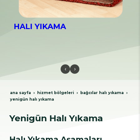
HALI YIKAMA
‹
›
ana sayfa
hi̇zmet bölgeleri̇
bağcilar hali yikama
yenigün halı yıkama
Yenigün Halı Yıkama
Halı Yıkama Aşamaları